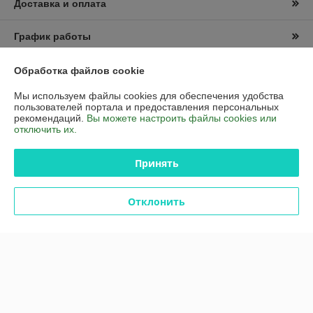
Доставка и оплата
График работы
Полная версия сайта
Обработка файлов cookie
Мы используем файлы cookies для обеспечения удобства
Политика обработки cookies
пользователей портала и предоставления персональных
рекомендаций.
Вы можете настроить файлы cookies или
отключить их.
Сайт создан на платформе Deal.by
Принять
Информация для покупателя
Отклонить
Юридическое лицо:
Частное торговое унитарное предприятие
«АЛ-2Д»
223411Рб,Минская область ,г.Несвиж, ул. Кутузова 15.
Регистрационный номер ЕГР: 692031363
УНП: 692031363
Регистрационный орган: Узденский районный исполнительный
комитет