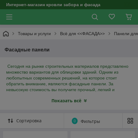
Интернет-магазин кровли забора и фасада
Товары и услуги
Всё для <<ФАСАДА>>
Панели дл
Фасадные панели
Сегодня на рынке строительных материалов представлено
множество вариантов для облицовки зданий. Одним из
любопытных современных решений, на которое стоит
обратить внимание, являются фасадные панели. За
невысокую стоимость вы получите прочный, легкий и
эстетичный материал, который защитит фасад вашего дома
Показать всё
от грызунов, насекомых, а также от появления грибков и
плесени. Что такое фасадные панели? Фасадные панели
для наружной отделки, как и виниловый сайдинг,
преимущественно состоят из ПВХ. Особенностью фасадных
Сортировка
0
Фильтры
панелей Ю-Пласт является их двухслойность, которая
обеспечивает повышенную звуко- и теплоизоляцию.
Большое внимание производитель уделяет проработке