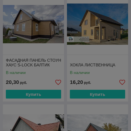
внешнего вида панелей: материал имитируют фактуры таких
натуральных материалов, как камень и дерево. Благодаря
своей конструкции фасадные панели можно устанавливать
как вертикально, так и горизонтально, что дает
дополнительные возможности для воплощения
дизайнерских задумок.
ФАСАДНАЯ ПАНЕЛЬ СТОУН
ХАУС S-LOCK БАЛТИК
ХОКЛА ЛИСТВЕННИЦА
В наличии
В наличии
20,30
16,20
руб.
руб.
Купить
Купить