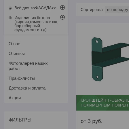
Всё для <<ФАСАДА>>
Изделия из бетона
(кирпич,камень,плитка,
борт,сборный
фундамент и т.д)
О нас
Отзывы
Фотогалерея наших
работ
Прайс-листы
Доставка и оплата
Акции
КРОНШТЕЙН Т-ОБРАЗН
ПОЛИМЕРНЫМ ПОКРЫ
ФИЛЬТРЫ
от 3
руб.