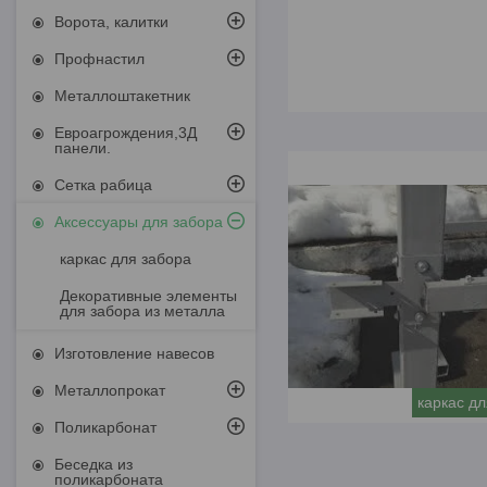
ГРУ
Ворота, калитки
КРЕСТООБР
ТЕОБРАЗН
Профнастил
Декоратив
Металлоштакетник
Евроагрождения,3Д
панели.
Сетка рабица
Аксессуары для забора
каркас для забора
Декоративные элементы
для забора из металла
Изготовление навесов
Металлопрокат
каркас дл
Поликарбонат
Беседка из
поликарбоната