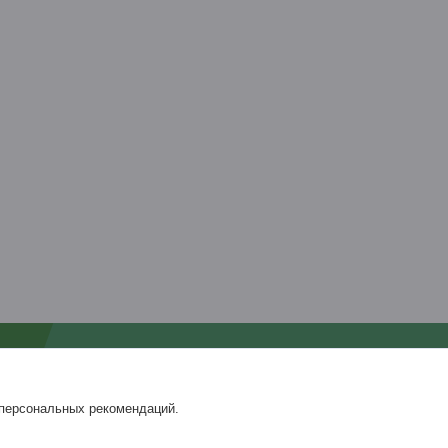
Популярное
Профнастил
Металлочерепица
 персональных рекомендаций.