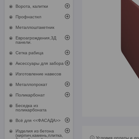
Ворота, калитки
Профнастил
Металлоштакетник
Евроагрождения,3Д
панели.
Сетка рабица
Аксессуары для забора
Изготовление навесов
Металлопрокат
Поликарбонат
Беседка из
поликарбоната
Всё для <<ФАСАДА>>
Изделия из бетона
(кирпич,камень,плитка,
Условия оплаты и до