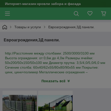
Интернет-магазин кровли забора и фасада
Товары и услуги
Евроагрождения,3Д панели.
Евроагрождения,3Д панели.
http://Расстояние между столбами: 2500/3000/3100 мм
Высота ограждения: от 0,6м до 4,0м Размеры ячейки:
50х200/50х150/50х100 мм Диаметр прутка: 3,5/4,0/5,0/6,0 мм
Сечение столба: 60х40/62х55/80х80/90х55 мм Покрытие:
цинк, цинк+полимер Металлические ограждения –
оптимальный вариант для обустройства дачных участков,
Показать всё
торгово-промышленных объектов, территории парков и
складов. Производители предлагают широкое разнообразие
как элитных, дорогостоящих, так и бюджетных решений.
Доступным вариантом ограждения являются сетчатые 3D
заборы. Особенности конструкции секционных 3D заборов
Комплектация 3D ограждений при поставке включает
следующие элементы: Столб с крышкой – прямоугольное