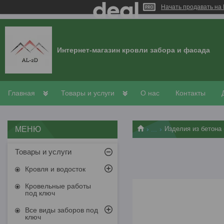
Начать продавать на 
Интернет-магазин кровли забора и фасада
Главная
Товары и услуги
О нас
Контакты
...
Изделия из бетона 
Товары и услуги
Кровля и водосток
Кровельные работы
под ключ
Все виды заборов под
ключ