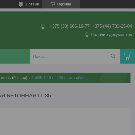
1 отзыв
Корзина
+375 (33) 666-18-77
+375 (44) 733-25-04
Наличие документов
амень (бессер)
1пб39.19.6-п-f200 плита облицовочная бетонная п. 35
АЯ БЕТОННАЯ П. 35