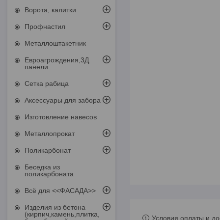
Ворота, калитки
Профнастил
Металлоштакетник
Евроагрождения,3Д
панели.
Сетка рабица
Аксессуары для забора
Изготовление навесов
Металлопрокат
Поликарбонат
Беседка из
поликарбоната
Всё для <<ФАСАДА>>
Изделия из бетона
(кирпич,камень,плитка,
Условия оплаты и до