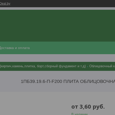
Deal.by
Доставка и оплата
(кирпич,камень,плитка, борт,сборный фундамент и т.д)
Облицовочный к
1ПБ39.19.6-П-F200 ПЛИТА ОБЛИЦОВОЧН
от
3,60
руб.
В наличии