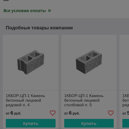
Все условия оплаты
Подобные товары компании
1КБОР-ЦП-1 Камень
1КБОР-ЦП-1 Камень
1К
бетонный лицевой
бетонный лицевой
бе
рядовой п. 4
столбовой п. 5
ряд
6
6
от
руб.
от
руб.
от
Купить
Купить