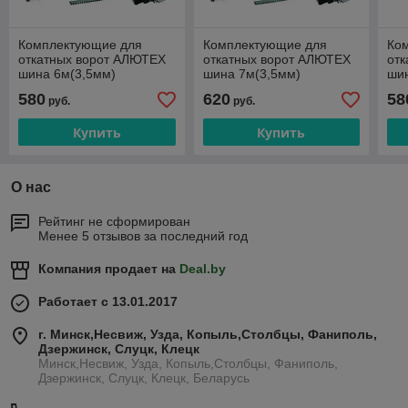
Комплектующие для
Комплектующие для
Ко
откатных ворот АЛЮТЕХ
откатных ворот АЛЮТЕХ
от
шина 6м(3,5мм)
шина 7м(3,5мм)
ши
580
620
58
руб.
руб.
Купить
Купить
О нас
Рейтинг не сформирован
Менее 5 отзывов за последний год
Компания продает на
Deal.by
Работает с 13.01.2017
г. Минск,Несвиж, Узда, Копыль,Столбцы, Фаниполь,
Дзержинск, Слуцк, Клецк
Минск,Несвиж, Узда, Копыль,Столбцы, Фаниполь,
Дзержинск, Слуцк, Клецк, Беларусь