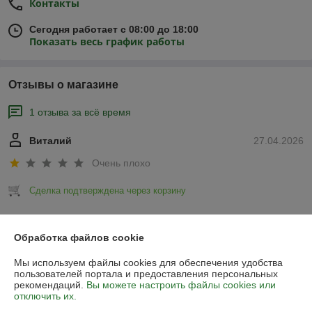
Контакты
Сегодня работает с 08:00 до 18:00
Показать весь график работы
Отзывы о магазине
1 отзыва за всё время
Виталий
27.04.2026
Очень плохо
Сделка подтверждена через корзину
Показать все отзывы
Обработка файлов cookie
Мы используем файлы cookies для обеспечения удобства
О нас
пользователей портала и предоставления персональных
рекомендаций.
Вы можете настроить файлы cookies или
отключить их.
Контакты