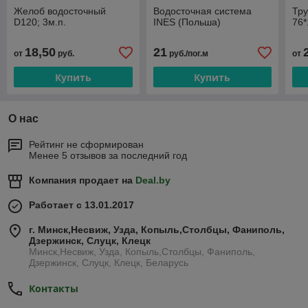
Желоб водосточный
Водосточная система
Тру
D120; 3м.п.
INES (Польша)
76*
18,50
21
от
руб.
руб./пог.м
от
Купить
Купить
О нас
Рейтинг не сформирован
Менее 5 отзывов за последний год
Компания продает на
Deal.by
Работает с 13.01.2017
г. Минск,Несвиж, Узда, Копыль,Столбцы, Фаниполь,
Дзержинск, Слуцк, Клецк
Минск,Несвиж, Узда, Копыль,Столбцы, Фаниполь,
Дзержинск, Слуцк, Клецк, Беларусь
Контакты