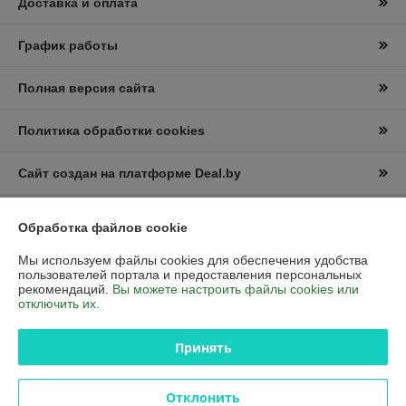
Доставка и оплата
График работы
Полная версия сайта
Политика обработки cookies
Сайт создан на платформе Deal.by
Обработка файлов cookie
Информация для покупателя
Юридическое лицо:
Частное торговое унитарное предприятие
Мы используем файлы cookies для обеспечения удобства
«АЛ-2Д»
пользователей портала и предоставления персональных
223411Рб,Минская область ,г.Несвиж, ул. Кутузова 15.
рекомендаций.
Вы можете настроить файлы cookies или
отключить их.
Регистрационный номер ЕГР: 692031363
УНП: 692031363
Принять
Регистрационный орган: Узденский районный исполнительный
комитет
Отклонить