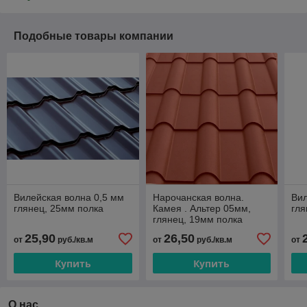
Подобные товары компании
Вилейская волна 0,5 мм
Нарочанская волна.
Вил
глянец, 25мм полка
Камея . Альтер 05мм,
гля
глянец, 19мм полка
25,90
26,50
от
руб./кв.м
от
руб./кв.м
от
Купить
Купить
О нас