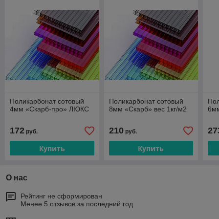
Поликарбонат сотовый
Поликарбонат сотовый
По
4мм «Скарб-про» ЛЮКС
8мм «Скарб» вес 1кг/м2
6м
172
210
27
руб.
руб.
Купить
Купить
О нас
Рейтинг не сформирован
Менее 5 отзывов за последний год