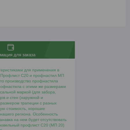
мация для заказа
теристиками для применения в
а. Профлист С20 и профнастил МП
что производство профнастила
рофнастила с этими же размерами
сальной маркой (для забора,
дов и стен (наружной и
 размером трапеции с разных
кую стоимость, хорошие
 нашего региона. Особенность
анавка на нем будет отсутствовать
Кровельный профлист С20 (МП 20)