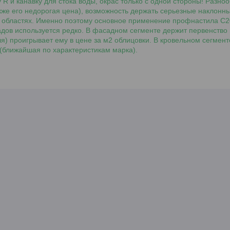
 R и канавку для стока воды, окрас только с одной стороны! Разн
же его недорогая цена), возможность держать серьезные наклонны
х областях. Именно поэтому основное применение профнастила С20
адов используется редко. В фасадном сегменте держит первенство
я) проигрывает ему в цене за м2 облицовки. В кровельном сегмент
(ближайшая по характеристикам марка).