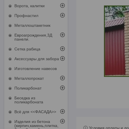
Ворота, калитки
Профнастил
Металлоштакетник
Евроагрождения,3Д
панели.
Сетка рабица
Аксессуары для забора
Изготовление навесов
Металлопрокат
Поликарбонат
Беседка из
поликарбоната
Всё для <<ФАСАДА>>
Изделия из бетона
(кирпич,камень,плитка,
Условия оплаты и до