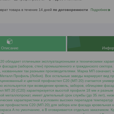
зврат товара в течение 14 дней
по договоренности
Подробнее
Описание
Инфор
20 обладает отличными эксплуатационными и техническими харак
 и фасадов (заборов, стен) промышленного и гражданского сектор
, названными так разными производителями. Марка МП означает, 
Металл Профиль (Лобня). Все остальные заводы маркируют вид п
цинкованный и цветной профнастил С20 (МП 20) считается универ
но используется при возведении кровель, заборов, облицовке фаса
ил МП 20 (С20) характеризуется высотой профиля 18 мм и разным
бой металлопрокат, имеет длительный срок службы (до 35 лет), низ
ические характеристики в условиях высоких перепадов температур
азе профнастила С20 (МП 20) для забора или фасада кровельная к
окраса А по умолчанию, а В оговаривается отдельно заказчиком. 