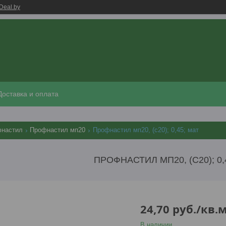
Deal.by
Доставка и оплата
настил
Профнастил мп20
Профнастил мп20, (с20); 0,45; мат
ПРОФНАСТИЛ МП20, (С20); 0,
24,70
руб.
/кв.
В наличии