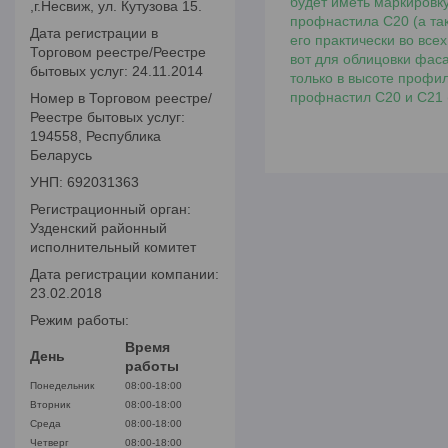
будет иметь маркировку
,г.Несвиж, ул. Кутузова 15.
профнастила С20 (а так
Дата регистрации в
его практически во все
Торговом реестре/Реестре
вот для облицовки фас
бытовых услуг: 24.11.2014
только в высоте профил
профнастил С20 и С21 
Номер в Торговом реестре/
Реестре бытовых услуг:
194558, Республика
Беларусь
УНП: 692031363
Регистрационный орган:
Узденский районный
исполнительный комитет
Дата регистрации компании:
23.02.2018
Режим работы:
Время
День
работы
Понедельник
08:00-18:00
Вторник
08:00-18:00
Среда
08:00-18:00
Четверг
08:00-18:00