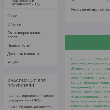
борт,сборный
фундамент и т.д)
во
О нас
Отзывы
Фотогалерея наших
работ
Прайс-листы
Доставка и оплата
Профнастил С 20 и МП 
Акции
строительстве кровель
20 являются аналогами
осуществлено заводом 
обозначением «С20». О
ИНФОРМАЦИЯ ДЛЯ
кровли, фасада). Актив
ПОКУПАТЕЛЯ
внутренней). Профнаст
сторон листа. Как и лю
Частное торговое унитарное
эксплуатационные техн
предприятие «АЛ-2Д»
производства – при зак
и возможные варианты 
223411Рб,Минская область