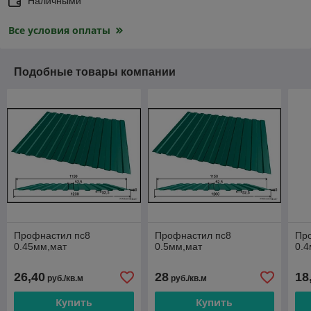
Наличными
Все условия оплаты
Подобные товары компании
Профнастил пс8
Профнастил пс8
Пр
0.45мм,мат
0.5мм,мат
0.4
26,40
28
18
руб./кв.м
руб./кв.м
Купить
Купить