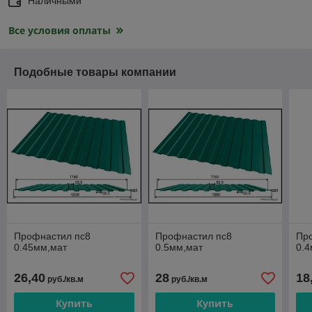
Наличными
Все условия оплаты
Подобные товары компании
Профнастил пс8
Профнастил пс8
Пр
0.45мм,мат
0.5мм,мат
0.4
26,40
28
18
руб./кв.м
руб./кв.м
Купить
Купить