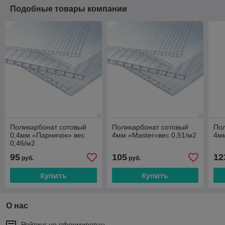
Подобные товары компании
Поликарбонат сотовый
Поликарбонат сотовый
По
0,4мм «Парничок» вес
4мм «Master»вес 0,51/м2
4мм
0,46/м2
95
105
12
руб.
руб.
Купить
Купить
О нас
Рейтинг не сформирован