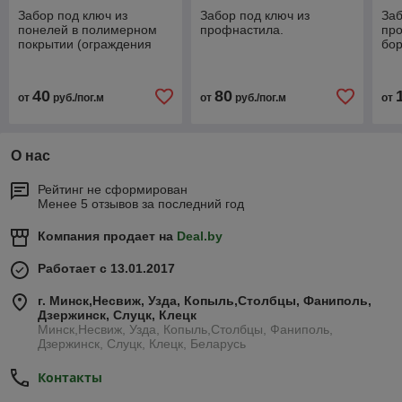
Забор под ключ из
Забор под ключ из
Заб
понелей в полимерном
профнастила.
пр
покрытии (ограждения
бо
3д)
40
80
от
руб./пог.м
от
руб./пог.м
от
О нас
Рейтинг не сформирован
Менее 5 отзывов за последний год
Компания продает на
Deal.by
Работает с 13.01.2017
г. Минск,Несвиж, Узда, Копыль,Столбцы, Фаниполь,
Дзержинск, Слуцк, Клецк
Минск,Несвиж, Узда, Копыль,Столбцы, Фаниполь,
Дзержинск, Слуцк, Клецк, Беларусь
Контакты