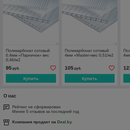
Поликарбонат сотовый
Поликарбонат сотовый
По
0,4мм «Парничок» вес
4мм «Master»вес 0,51/м2
4мм
0,46/м2
95
105
12
руб.
руб.
Купить
Купить
О нас
Рейтинг не сформирован
Менее 5 отзывов за последний год
Компания продает на
Deal.by