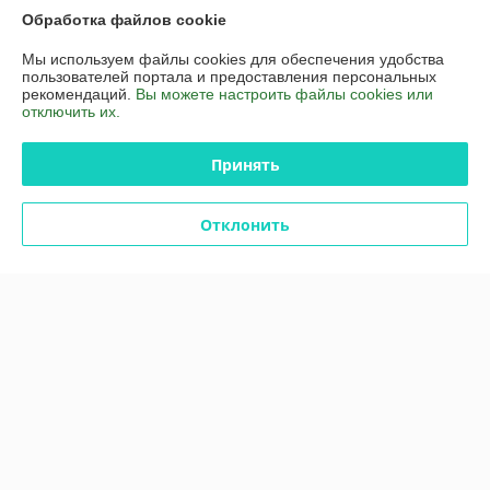
Обработка файлов cookie
Мы используем файлы cookies для обеспечения удобства
О нас
пользователей портала и предоставления персональных
рекомендаций.
Вы можете настроить файлы cookies или
отключить их.
Контакты
Принять
Доставка и оплата
Отклонить
График работы
Полная версия сайта
Политика обработки cookies
Сайт создан на платформе Deal.by
Информация для покупателя
Юридическое лицо:
Частное торговое унитарное предприятие