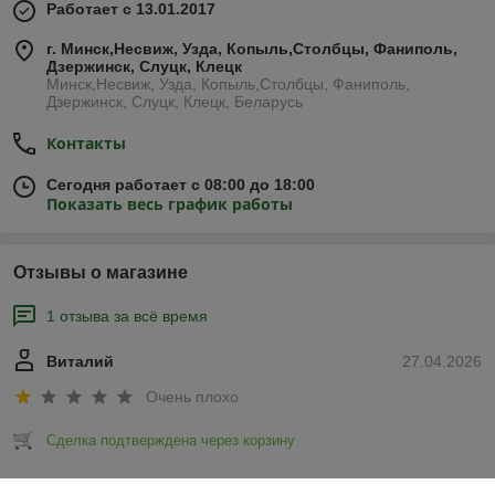
Работает с 13.01.2017
г. Минск,Несвиж, Узда, Копыль,Столбцы, Фаниполь,
Дзержинск, Слуцк, Клецк
Минск,Несвиж, Узда, Копыль,Столбцы, Фаниполь,
Дзержинск, Слуцк, Клецк, Беларусь
Контакты
Сегодня работает с 08:00 до 18:00
Показать весь график работы
Отзывы о магазине
1 отзыва за всё время
Виталий
27.04.2026
Очень плохо
Сделка подтверждена через корзину
Показать все отзывы