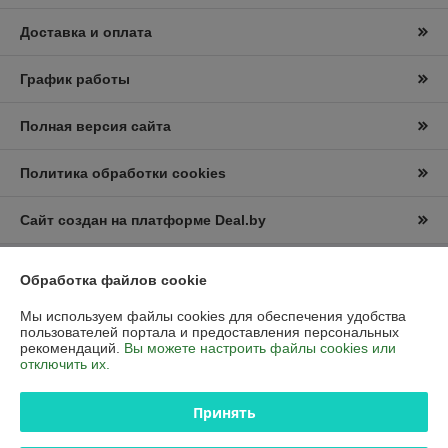
Доставка и оплата
График работы
Полная версия сайта
Политика обработки cookies
Сайт создан на платформе Deal.by
Обработка файлов cookie
Информация для покупателя
Мы используем файлы cookies для обеспечения удобства
Юридическое лицо:
Частное торговое унитарное предприятие
«АЛ-2Д»
пользователей портала и предоставления персональных
223411Рб,Минская область ,г.Несвиж, ул. Кутузова 15.
рекомендаций.
Вы можете настроить файлы cookies или
отключить их.
Регистрационный номер ЕГР: 692031363
УНП: 692031363
Принять
Регистрационный орган: Узденский районный исполнительный