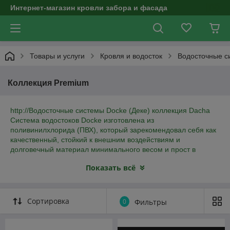
Интернет-магазин кровли забора и фасада
Товары и услуги
Кровля и водосток
Водосточные с
Коллекция Premium
http://Водосточные системы Docke (Деке) коллекция Dacha
Система водостоков Docke изготовлена из
поливинилхлорида (ПВХ), который зарекомендовал себя как
качественный, стойкий к внешним воздействиям и
долговечный материал минимального весом и прост в
установке. Особенности: долговечность (такие системы
Показать всё
прослужат более 50 лет) устойчивость к непогоде,
температурам и повышенным нагрузкам простота в уходе
диаметр желоба не допустит потерь воды при отводе
гарантия производителя и соответствие международным
Сортировка
0
Фильтры
стандартам качества